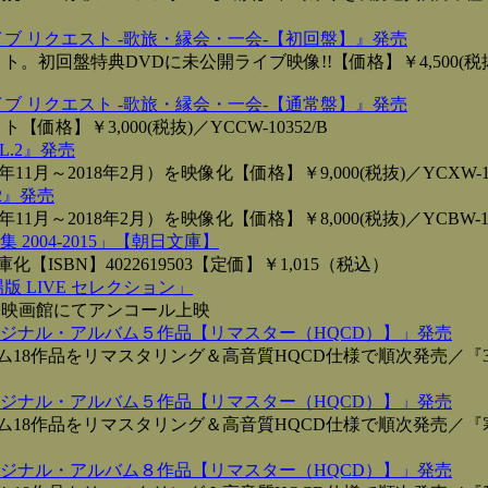
イブ リクエスト ‐歌旅・縁会・一会‐【初回盤】』発売
。初回盤特典DVDに未公開ライブ映像!!【価格】￥4,500(税
イブ リクエスト ‐歌旅・縁会・一会‐【通常盤】』発売
格】￥3,000(税抜)／YCCW-10352/B
L.2』発売
11月～2018年2月）を映像化【価格】￥9,000(税抜)／YCXW-10
2』発売
11月～2018年2月）を映像化【価格】￥8,000(税抜)／YCBW-10
2004-2015」【朝日文庫】
ISBN】4022619503【定価】￥1,015（税込）
版 LIVE セレクション」
国映画館にてアンコール上映
ジナル・アルバム５作品【リマスター（HQCD）】」発売
18作品をリマスタリング＆高音質HQCD仕様で順次発売／『36
ジナル・アルバム５作品【リマスター（HQCD）】」発売
ム18作品をリマスタリング＆高音質HQCD仕様で順次発売／『
ジナル・アルバム８作品【リマスター（HQCD）】」発売