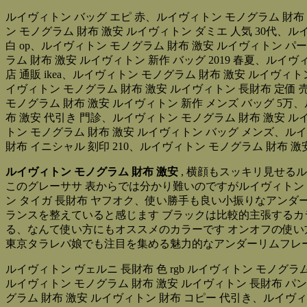
ルイヴィトン バッグ エピ 赤、ルイヴィトン モノグラム 財布 
ン モノグラム 財布 激安 ルイヴィトン ダミエ 人気 30代、ル
白 op、ルイヴィトン モノグラム 財布 激安 ルイヴィトン パー
ラム 財布 激安 ルイヴィトン 新作 バッグ 2019 春夏、ル
店 通販 ikea、ルイヴィトン モノグラム 財布 激安 ルイヴィ
イヴィトン モノグラム 財布 激安 ルイヴィトン 長財布 定価 
モノグラム 財布 激安 ルイヴィトン 新作 メンズ バッグ 5万、ルイ
布 激安 代引き 門診、ルイヴィトン モノグラム 財布 激安 ル
トン モノグラム 財布 激安 ルイヴィトン バッグ メンズ、ル
財布 イニシャル 刻印 210、ルイヴィトン モノグラム 財布 
ルイヴィトン モノグラム 財布 激安
, 横顔もスッキリ見せる
このグレーササ 表からでは分かり難いのですがルイヴィトン
ン タイガ 長財布 ヤフオク、使い勝手も良い小振りなアン
ランスを整えていると感じます ブラックは比較的主張するカ
る、なんて使い方にもオススメのカラーです オンオフの使い
東京タラレバ娘でも注目を集める魅力的なアンダーリムフレーム HU
ルイヴィトン ヴェルニ 長財布 色 rgb ルイヴィトン モノグラム
ルイヴィトン モノグラム 財布 激安 ルイヴィトン 長財布 パ
グラム 財布 激安 ルイヴィトン 財布 コピー 代引き、ルイヴ