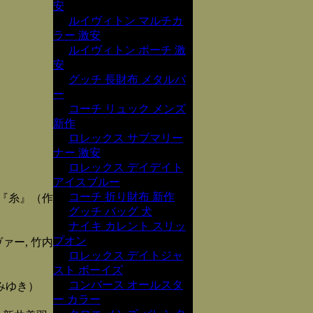
安
ルイヴィトン マルチカ
ラー 激安
ルイヴィトン ポーチ 激
安
グッチ 長財布 メタルバ
ー
コーチ リュック メンズ
新作
ロレックス サブマリー
ナー 激安
ロレックス デイデイト
アイスブルー
コーチ 折り財布 新作
『糸』（作
グッチ バッグ 犬
ナイキ カレント スリッ
プオン
ァー, 竹内
ロレックス デイトジャ
スト ボーイズ
コンバース オールスタ
みゆき）
ー カラー