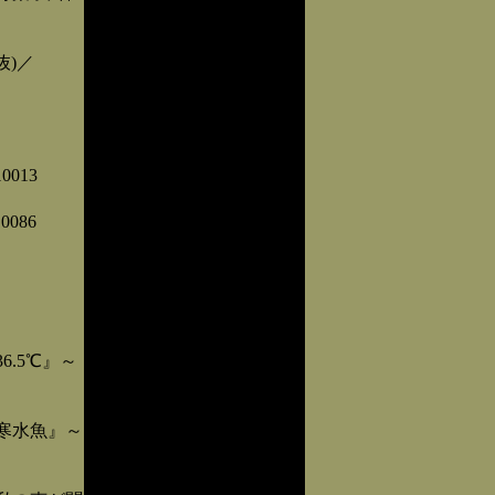
抜)／
013
086
.5℃』～
寒水魚』～