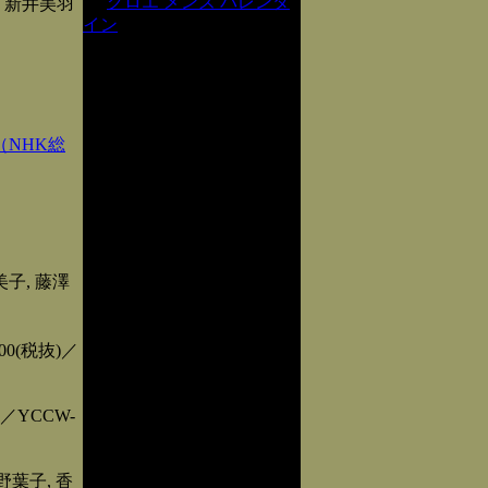
クロエ メンズ バレンタ
 新井美羽
イン
NHK総
美子, 藤澤
(税抜)／
YCCW-
葉子, 香