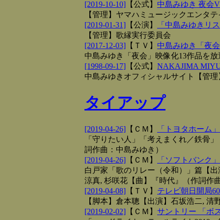
[2019-10-10]
【
公式
】
中島みゆき 夜会VO
【管理】ヤマハミュージックエンタテ
[2019-01-31]
【
公演
】
「中島みゆきリスペ
【管理】歌縁実行委員会
[2017-12-03]
【
ＴＶ
】
中島みゆき「夜会
中島みゆき「夜会」映像化13作品を
[1998-09-17]
【
公式
】
NAKAJIMA MIY
中島みゆきオフィシャルサイト【管理
タイアップ
[2019-04-26]
【
ＣＭ
】
「トヨタホーム」
「守りたい人」「考えまくれ／鉄骨」
詞作曲：中島みゆき）
[2019-04-26]
【
ＣＭ
】
「ソフトバンク」
白戸家「歌のリレー（令和）」篇【出演】
涼真, 杉咲花【曲】『時代』（作詞作
[2019-04-08]
【
ＴＶ
】
テレビ朝日開局6
【脚本】倉本聰【出演】石坂浩二, 清
[2019-02-02]
【
ＣＭ
】
サントリー 「ボス T