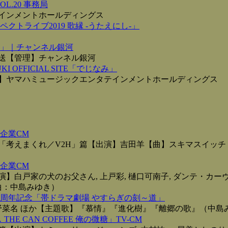
L.20 事務局
インメントホールディングス
クトライブ2019 歌縁 -うたえにし-」
」｜チャンネル銀河
放送【管理】チャンネル銀河
UKI OFFICIAL SITE「でじなみ」
】ヤマハミュージックエンタテインメントホールディングス
企業CM
「考えまくれ／V2H」篇【出演】吉田羊【曲】スキマスイッチ
企業CM
白戸家の犬のお父さん, 上戸彩, 樋口可南子, ダンテ・カーヴ
曲：中島みゆき）
0周年記念「帯ドラマ劇場 やすらぎの刻～道」
野菜名 ほか【主題歌】『慕情』『進化樹』『離郷の歌』（中島
HE CAN COFFEE 俺の微糖」TV-CM