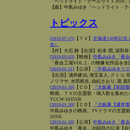
「ヘッドライト・テールライト2019」
【曲】中島みゆき『ヘッドライト・テ
トピックス
[2019-07-15]
【
ＴＶ
】
北海道150年記
合）
【作】大石 静【出演】松本 潤, 深田
[2019-05-03]
【
映画
】
中島みゆき「夜会工
「夜会工場VOL.2」の映像化作品を
[2019-01-31]
【
公演
】
「中島みゆきリスペ
【出演】浦井健治, 海宝直人, クミコ, 研
ノリマサ, 水田航生, 由紀さおり, 龍 真
[2019-01-30]
【
ＣＤ
】
『大銀幕【初回盤
映画、ＴＶの主題歌・挿入歌を集めたベス
YCCW-10355/B
[2019-01-30]
【
ＣＤ
】
『大銀幕【通常盤
中島みゆきの映画、TVドラマの主題歌・
10356
[2019-01-30]
【
公演
】
中島みゆき「夜会V
中島みゆき「夜会」20回目の公演【会場