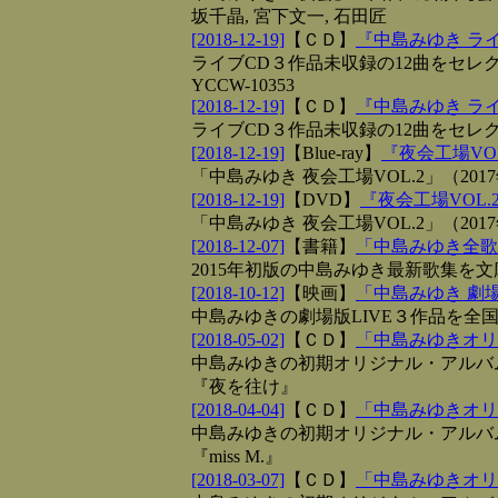
坂千晶, 宮下文一, 石田匠
[2018-12-19]
【
ＣＤ
】
『中島みゆき ラ
ライブCD３作品未収録の12曲をセレクト
YCCW-10353
[2018-12-19]
【
ＣＤ
】
『中島みゆき ラ
ライブCD３作品未収録の12曲をセレクト【価
[2018-12-19]
【
Blue-ray
】
『夜会工場VO
「中島みゆき 夜会工場VOL.2」（2017年
[2018-12-19]
【
DVD
】
『夜会工場VOL.
「中島みゆき 夜会工場VOL.2」（2017年
[2018-12-07]
【
書籍
】
「中島みゆき全歌集 
2015年初版の中島みゆき最新歌集を文庫化【
[2018-10-12]
【
映画
】
「中島みゆき 劇場
中島みゆきの劇場版LIVE３作品を全
[2018-05-02]
【
ＣＤ
】
「中島みゆきオリ
中島みゆきの初期オリジナル・アルバム
『夜を往け』
[2018-04-04]
【
ＣＤ
】
「中島みゆきオリ
中島みゆきの初期オリジナル・アルバ
『miss M.』
[2018-03-07]
【
ＣＤ
】
「中島みゆきオリ