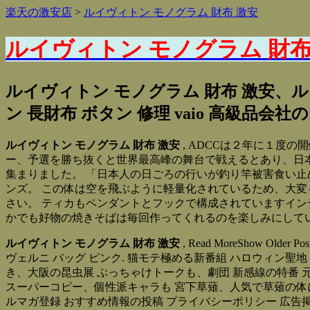
楽天の激安店
>
ルイヴィトン モノグラム 財布 激安
ルイヴィトン モノグラム 財
ルイヴィトン モノグラム 財布 激安、ル
ン 長財布 ボタン 修理 vaio 高級品
ルイヴィトン モノグラム 財布 激安
, ADCCは２年に１度
ー、予選を勝ち抜くと世界最高峰の舞台で戦えるとあり、日本
集まりました。 「日本人の日ごろの行いが釣り竿被害食い止め
ンズ。 この体は空を飛ぶように軽量化されているため、大変
さい。 ティカもペンダントとフックで構成されていますイン
かでも好物の焼きそばは毎回作ってくれるのを楽しみにしている
ルイヴィトン モノグラム 財布 激安
, Read MoreShow Olde
ヴェルニ バッグ ピンク. 猫モテ極める新番組 ハロウィン聖
き、大阪の昆虫展 ぶっちゃけトークも、劇団 新感線の特番 
スーパーコピー、個性派キャラも 宮下草薙、人気で草薙の体に異変が
ルマガ登録 おすすめ情報の投稿 プライバシーポリシー 広告掲