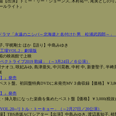
篇【出演】トミー・リー・ジョーンズ, 木村祐一, 尾美としのり,
ールライト』
念ドラマ「永遠のニシパ～北海道と名付けた男 松浦武四郎～」（
恭子, 宇梶剛士 ほか【語り】中島みゆき
場VOL.2」劇場版
全国の映画館で上映
クトライブ2019 歌縁」（～3月24日／６公演）
ナオコ, 咲妃みゆ, 島津亜矢, 中川晃教, 中村 中, 新妻聖子, 半﨑
咲
】』発売
ト盤。初回盤特典DVDに未発売MV３曲収録【価格】￥3,800
】』発売
挿入歌になった楽曲を集めたベスト盤【価格】￥3,000(税抜)／
OL.20─リトル・トーキョー」（～2月27日／20公演）
】TBS赤坂ACTシアター【出演】中島みゆき, 渡辺真知子, 植野