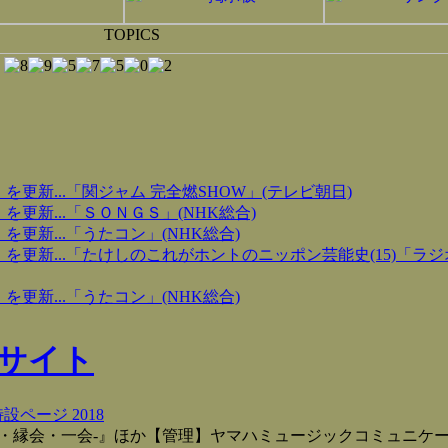
更新...「関ジャム 完全燃SHOW」(テレビ朝日)
更新...「ＳＯＮＧＳ」(NHK総合)
更新...「うたコン」(NHK総合)
を更新...「たけしのこれがホントのニッポン芸能史(15)「ラ
更新...「うたコン」(NHK総合)
式サイト
設ページ 2018
歌旅・縁会・一会‐』ほか【管理】ヤマハミュージックコミュニケ