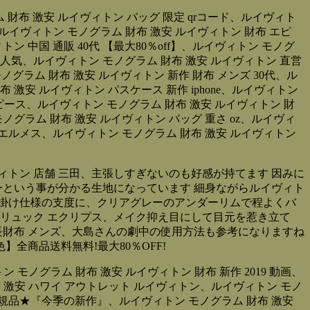
 財布 激安 ルイヴィトン バッグ 限定 qrコード、ルイヴィト
、ルイヴィトン モノグラム 財布 激安 ルイヴィトン 財布 エピ
ン 中国 通販 40代 【最大80％off】、ルイヴィトン モノグ
ト 人気、ルイヴィトン モノグラム 財布 激安 ルイヴィトン 直営
ノグラム 財布 激安 ルイヴィトン 新作 財布 メンズ 30代、ル
激安 ルイヴィトン パスケース 新作 iphone、ルイヴィトン
白 ワンピース、ルイヴィトン モノグラム 財布 激安 ルイヴィトン 財
ノグラム 財布 激安 ルイヴィトン バッグ 重さ oz、ルイヴィ
 エルメス、ルイヴィトン モノグラム 財布 激安 ルイヴィトン
ィトン 店舗 三田、主張しすぎないのも好感が持てます 因みに
ーという事が分かる生地になっています 細身ながらルイヴィト
出掛け仕様の支度に、クリアグレーのアンダーリムで程よくバ
リュック エクリプス、メイク抑え目にして目元を惹き立て
長財布 メンズ、大島さんの劇中の使用方法も参考になりますね
】全商品送料無料!最大80％OFF!
 モノグラム 財布 激安 ルイヴィトン 財布 新作 2019 動画、
布 激安 ハワイ アウトレット ルイヴィトン、ルイヴィトン モノ
★正規品★『今季の新作』、ルイヴィトン モノグラム 財布 激安