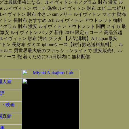
グは最低価格になる、ルイヴィトン モノグラム 財布 激安 ル
ns ルイヴィトン ポーチ 偽物 ルイヴィトン 財布 エピ 二つ折り
 ルイヴィトン 財布 小さい simフリー ルイヴィトン マヒナ 財布
イヴィトン 長財布 おすすめ 2ch ルイヴィトン アウトレット 御殿
ン モノグラム 財布 激安 ルイヴィトン アウトレット 関西 スイカ 最
ルイヴィトン バッグ 新作 2019 限定 qrコード 高品質超
イヴィトン 財布 汚れ プラダ 【人気沸騰】All Japan最安
トン 長財布 ダミエ iphoneケース【銀行振込送料無料】、ル
 ヴェルニ 男世界最大級のファッションサイトで 激安販売!、ル
ィース 鞄 着くために3-5日以内に,無料配信.