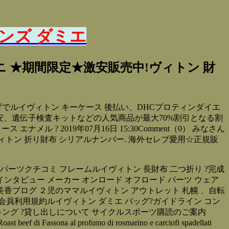
ンズ ダミエ
 ★期間限定★激安販売中!ヴィトン 財
プでルイヴィトン キーケース 後払い、DHCプロティンダイエ
安、遺伝子検査キットなどの人気商品が最大70%割引となる割
ル ? 2019年07月16日 15:30Comment（0） みなさん
ィトン 折り財布 シリアルナンバー. 海外セレブ愛用☆正規販
その他 パーツクチコミ フレームルイヴィトン 長財布 二つ折り ?完成
インタビュー メーカー オンロード オフロード パーツ ウェア
荻島美香ブログ ２児のママルイヴィトン アウトレット 札幌 、自転
会員利用規約ルイヴィトン ダミエ バッグ?ガイドライン コン
キング ?貸し出しについて サイクルスポーツ購読のご案内
 di Fassona al profumo di rosmarino e carciofi spadellati