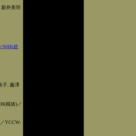
 新井美羽
NHK総
美子, 藤澤
(税抜)／
YCCW-