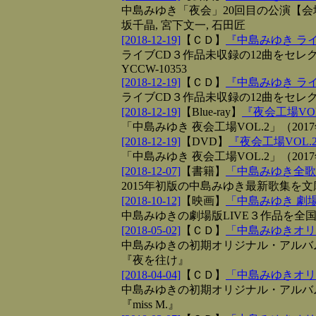
中島みゆき「夜会」20回目の公演【会場
坂千晶, 宮下文一, 石田匠
[2018-12-19]
【
ＣＤ
】
『中島みゆき ラ
ライブCD３作品未収録の12曲をセレクト
YCCW-10353
[2018-12-19]
【
ＣＤ
】
『中島みゆき ラ
ライブCD３作品未収録の12曲をセレクト【価
[2018-12-19]
【
Blue-ray
】
『夜会工場VO
「中島みゆき 夜会工場VOL.2」（2017年
[2018-12-19]
【
DVD
】
『夜会工場VOL.
「中島みゆき 夜会工場VOL.2」（2017年
[2018-12-07]
【
書籍
】
「中島みゆき全歌集 
2015年初版の中島みゆき最新歌集を文庫化【
[2018-10-12]
【
映画
】
「中島みゆき 劇場
中島みゆきの劇場版LIVE３作品を全
[2018-05-02]
【
ＣＤ
】
「中島みゆきオリ
中島みゆきの初期オリジナル・アルバム
『夜を往け』
[2018-04-04]
【
ＣＤ
】
「中島みゆきオリ
中島みゆきの初期オリジナル・アルバ
『miss M.』