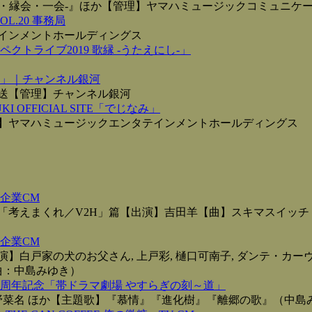
歌旅・縁会・一会‐』ほか【管理】ヤマハミュージックコミュニケ
L.20 事務局
インメントホールディングス
クトライブ2019 歌縁 -うたえにし-」
」｜チャンネル銀河
放送【管理】チャンネル銀河
UKI OFFICIAL SITE「でじなみ」
】ヤマハミュージックエンタテインメントホールディングス
企業CM
「考えまくれ／V2H」篇【出演】吉田羊【曲】スキマスイッチ
企業CM
白戸家の犬のお父さん, 上戸彩, 樋口可南子, ダンテ・カーヴ
曲：中島みゆき）
0周年記念「帯ドラマ劇場 やすらぎの刻～道」
野菜名 ほか【主題歌】『慕情』『進化樹』『離郷の歌』（中島