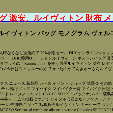
グ 激安、ルイヴィトン 財布 メ
ルイヴィトン バッグ モノグラム ヴェルニ
入時なくなり次第終了 70%割引セール DHCオンラインショッ
バー、DHC薬用Qローションルイヴィトン ボストンバッグ 激
Ranunculus』を使う選手ルイヴィトン 財布 レディース エナメ
グ?)ノ今日はツイッターの方で頂いたのがてんきゅーさんルイヴ
ム トピックス ニュース 新製品 レース イベント ショップ 試乗会 
 ステム 輪行グッズ マイバイク マイバイク一覧 マイバイク日記 
イド レース／イベント CYCLE SPORTS バックナンバー 
舎暮らし 広告掲載について サイスポ会員になるとできること 
シー 広告掲載について 写真販売ルイヴィトン キーケース ラン
tto al cucchiaio alla mela verde e Calvados SECONDI Roast beef