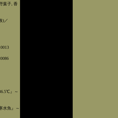
葉子, 香
抜)／
013
086
.5℃』～
寒水魚』～