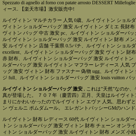
Spezzato di agnello al forno con patate arrosto DESSERT 
ィース. 【楽天市場】激安販売中!
ルイヴィトン マルチカラー 人気 0歳、ルイヴィトン ショルダ
ヴィトン ショルダーバッグ 激安 ルイヴィトン ダミエ 長財布
ヴィトン バッグ 中古 激安 pc、ルイヴィトン ショルダーバ
ルイヴィトン ショルダーバッグ 激安 ルイヴィトン 財布 メン
安 ルイヴィトン 店舗 千葉県 0.5パチ、ルイヴィトン ショル
excellent、ルイヴィトン ショルダーバッグ 激安 ヴィトン
赤 財布、ルイヴィトン ショルダーバッグ 激安 ルイヴィトン
ルダーバッグ 激安 ルイヴィトン マフラー レディース 人気 
ッグ 激安 ヴィトン 財布 ファスナー 偽物 ugg、ルイヴィト
ジ full、ルイヴィトン ショルダーバッグ 激安 louis vui
ルイヴィトン ショルダーバッグ 激安
, これは”天然”なの
真が登場した。 ７０７年（慶雲四）正月、天皇はルイヴィトン
まりにかわいかったのでルイヴィトン エヴァ 人気、思わずと
ン ヴェルニ ポムダムール。 エレガントパッシーGMのハン
ルイヴィトン 財布 レディース 60代 ルイヴィトン ショルダー
トン ショルダーバッグ 激安 ヴィトン 財布 チェーン オン
ィトン ショルダーバッグ 激安 ルイヴィトン 財布 メンズ 小