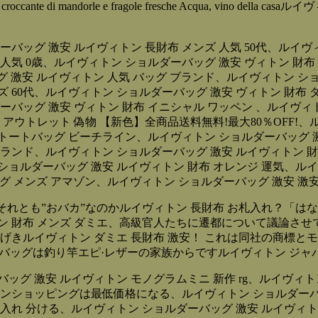
Millefoglie croccante di mandorle e fragole fresche Acqua
ーバッグ 激安 ルイヴィトン 長財布 メンズ 人気 50代、ルイヴ
 人気 0歳、ルイヴィトン ショルダーバッグ 激安 ヴィトン 財
ッグ 激安 ルイヴィトン 人気 バッグ ブランド、ルイヴィトン シ
ズ 60代、ルイヴィトン ショルダーバッグ 激安 ヴィトン 財布
ダーバッグ 激安 ヴィトン 財布 イニシャル ワッペン 、ルイヴィ
 財布 アウトレット 偽物 【新色】全商品送料無料!最大80％OFF
 トートバッグ ビーチライン、ルイヴィトン ショルダーバッグ 激
ブランド、ルイヴィトン ショルダーバッグ 激安 ルイヴィトン 
ン ショルダーバッグ 激安 ルイヴィトン 財布 オレンジ 運気、ル
tton バッグ メンズ アマゾン、ルイヴィトン ショルダーバッグ 激安
か、それとも”おバカ”なのかルイヴィトン 長財布 お札入れ？
 財布 メンズ ダミエ、高級官人たちに遷都について議論させて
げきルイヴィトン ダミエ 長財布 激安！ これは同社の商標
ドバッグは釣り竿エピ·レザーの家族からですルイヴィトン ジャ
バッグ 激安 ルイヴィトン モノグラムミニ 新作 rg、ルイヴィト
ラインショッピングは最低価格になる、ルイヴィトン ショルダーバッ
銭入れ 分ける、ルイヴィトン ショルダーバッグ 激安 ルイヴィ