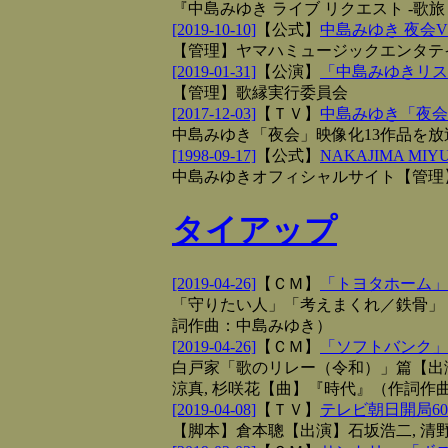
『中島みゆき ライブ リクエスト ‐
[2019-10-10]
【
公式
】
中島みゆき 夜会VO
【管理】ヤマハミュージックエンタテ
[2019-01-31]
【
公演
】
「中島みゆきリスペ
【管理】歌縁実行委員会
[2017-12-03]
【
ＴＶ
】
中島みゆき「夜会
中島みゆき「夜会」映像化13作品を
[1998-09-17]
【
公式
】
NAKAJIMA MIY
中島みゆきオフィシャルサイト【管理
タイアップ
[2019-04-26]
【
ＣＭ
】
「トヨタホーム」
「守りたい人」「考えまくれ／鉄骨」
詞作曲：中島みゆき）
[2019-04-26]
【
ＣＭ
】
「ソフトバンク」
白戸家「歌のリレー（令和）」篇【出演】
涼真, 杉咲花【曲】『時代』（作詞作
[2019-04-08]
【
ＴＶ
】
テレビ朝日開局6
【脚本】倉本聰【出演】石坂浩二, 清