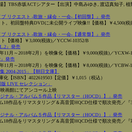
】TBS赤坂ACTシアター【出演】中島みゆき, 渡辺真知子, 植野
イブ リクエスト ‐歌旅・縁会・一会‐【初回盤】』発売
。初回盤特典DVDに未公開ライブ映像!!【価格】￥4,500(税
イブ リクエスト ‐歌旅・縁会・一会‐【通常盤】』発売
格】￥3,000(税抜)／YCCW-10352/B
L.2』発売
11月～2018年2月）を映像化【価格】￥9,000(税抜)／YCXW-10
2』発売
11月～2018年2月）を映像化【価格】￥8,000(税抜)／YCBW-10
2004-2015」【朝日文庫】
ISBN】4022619503【定価】￥1,015（税込）
版 LIVE セレクション」
国映画館にてアンコール上映
ジナル・アルバム５作品【リマスター（HQCD）】」発売
18作品をリマスタリング＆高音質HQCD仕様で順次発売／『36
ジナル・アルバム５作品【リマスター（HQCD）】」発売
ム18作品をリマスタリング＆高音質HQCD仕様で順次発売／『