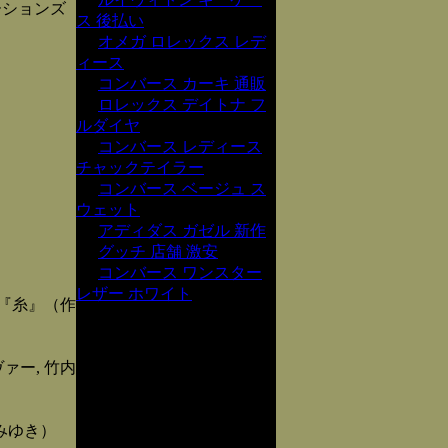
ーションズ
ス 後払い
オメガ ロレックス レデ
ィース
コンバース カーキ 通販
ロレックス デイトナ フ
ルダイヤ
コンバース レディース
チャックテイラー
コンバース ベージュ ス
ウェット
アディダス ガゼル 新作
グッチ 店舗 激安
コンバース ワンスター
レザー ホワイト
『糸』（作
ァー, 竹内
みゆき）