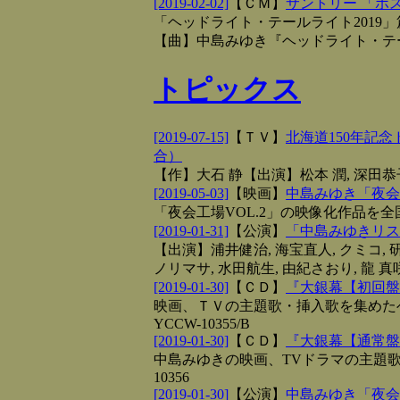
[2019-02-02]
【
ＣＭ
】
サントリー 「ボス T
「ヘッドライト・テールライト2019」
【曲】中島みゆき『ヘッドライト・テ
トピックス
[2019-07-15]
【
ＴＶ
】
北海道150年記
合）
【作】大石 静【出演】松本 潤, 深田
[2019-05-03]
【
映画
】
中島みゆき「夜会工
「夜会工場VOL.2」の映像化作品を
[2019-01-31]
【
公演
】
「中島みゆきリスペ
【出演】浦井健治, 海宝直人, クミコ, 研
ノリマサ, 水田航生, 由紀さおり, 龍 真
[2019-01-30]
【
ＣＤ
】
『大銀幕【初回盤
映画、ＴＶの主題歌・挿入歌を集めたベス
YCCW-10355/B
[2019-01-30]
【
ＣＤ
】
『大銀幕【通常盤
中島みゆきの映画、TVドラマの主題歌・
10356
[2019-01-30]
【
公演
】
中島みゆき「夜会V