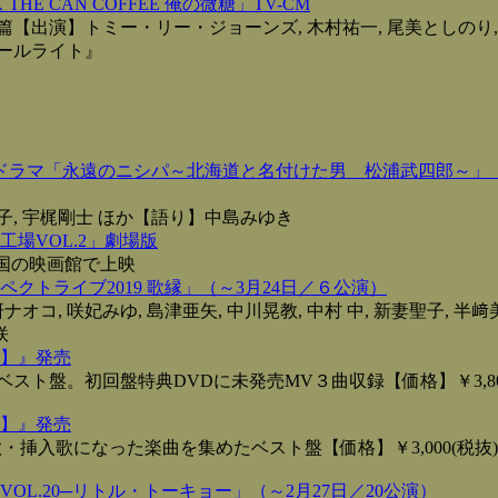
HE CAN COFFEE 俺の微糖」TV-CM
篇【出演】トミー・リー・ジョーンズ, 木村祐一, 尾美としのり,
ールライト』
念ドラマ「永遠のニシパ～北海道と名付けた男 松浦武四郎～」（
恭子, 宇梶剛士 ほか【語り】中島みゆき
場VOL.2」劇場版
全国の映画館で上映
クトライブ2019 歌縁」（～3月24日／６公演）
ナオコ, 咲妃みゆ, 島津亜矢, 中川晃教, 中村 中, 新妻聖子, 半﨑
咲
】』発売
ト盤。初回盤特典DVDに未発売MV３曲収録【価格】￥3,800
】』発売
挿入歌になった楽曲を集めたベスト盤【価格】￥3,000(税抜)／
OL.20─リトル・トーキョー」（～2月27日／20公演）