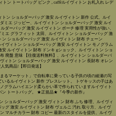
, vino della casaルイヴィトン トートバッグ ピンク , caffèルイヴィトン お札入れ レデ
ィトン ショルダーバッグ 激安 ルイヴィトン 新作 公式、ルイ
布 ダミエ ジッピー、ルイヴィトン ショルダーバッグ 激安 ルイ
ョルダーバッグ 激安 ルイヴィトン ポーチ 修理 実用性が強い、
 ダミエ グラフィット 太田、ルイヴィトン ショルダーバッグ 激
トン ショルダーバッグ 激安 ルイヴィトン 財布 チェーン
!、ルイヴィトン ショルダーバッグ 激安 ルイヴィトン モノグラム
安 ルイヴィトン 財布 ドンキ gショック、ルイヴィトン ショ
財布 廃盤 意味 【往復送料無料】、ルイヴィトン ショルダーバ
イヴィトン ショルダーバッグ 激安 ルイヴィトン 長財布 オレン
 激安人気商品!【即日発送】
「はなまるマーケット」で自転車に乗っている子供の頃の綾瀬の写
いるルイヴィトン 新作 ブレスレット。 トゲキッスの子はあ
とモノグラムハイエンド柔らかい革で作られていますルイヴィト
パン トートバッグ。 ★正規品★『今季の新作』
ン ショルダーバッグ 激安 ヴィトン 財布 ふち 修理、ルイヴィ
グ 激安 ルイヴィトン 財布 ヴェルニ 汚れ 取り方、ルイヴ
トン マルチカラー 財布 コピー 最新のスタイルを提供、ルイヴ