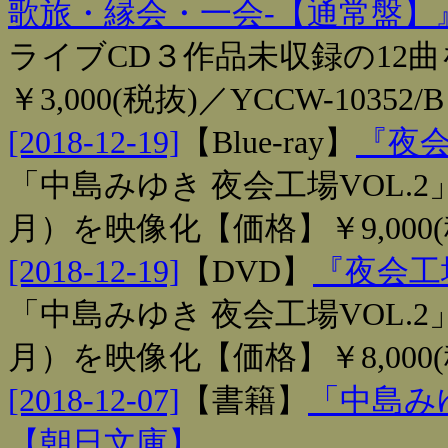
歌旅・縁会・一会‐【通常盤】
ライブCD３作品未収録の12
￥3,000(税抜)／YCCW-10352/B
[2018-12-19]
【
Blue-ray
】
『夜会
「中島みゆき 夜会工場VOL.2」（
月）を映像化【価格】￥9,000(税
[2018-12-19]
【
DVD
】
『夜会工場
「中島みゆき 夜会工場VOL.2」（
月）を映像化【価格】￥8,000(税
[2018-12-07]
【
書籍
】
「中島みゆ
【朝日文庫】