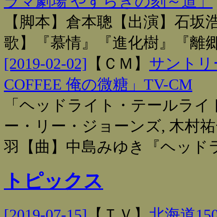
ラマ劇場 やすらぎの刻～道」
【脚本】倉本聰【出演】石坂浩
歌】『慕情』『進化樹』『離
[2019-02-02]
【
ＣＭ
】
サントリー
COFFEE 俺の微糖」TV-CM
「ヘッドライト・テールライト
ー・リー・ジョーンズ, 木村祐一
羽【曲】中島みゆき『ヘッド
トピックス
[2019-07-15]
【
ＴＶ
】
北海道1