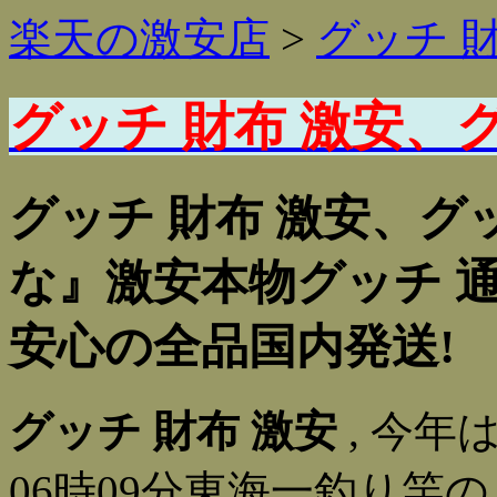
楽天の激安店
>
グッチ 
グッチ 財布 激安、
グッチ 財布 激安、グ
な』激安本物グッチ 通
安心の全品国内発送!
グッチ 財布 激安
, 今年
06時09分東海一釣り竿