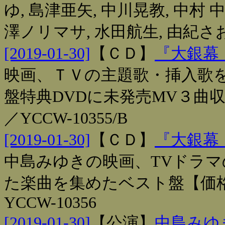
ゆ, 島津亜矢, 中川晃教, 中村 中
澤ノリマサ, 水田航生, 由紀さお
[2019-01-30]
【
ＣＤ
】
『大銀幕
映画、ＴＶの主題歌・挿入歌
盤特典DVDに未発売MV３曲収録
／YCCW-10355/B
[2019-01-30]
【
ＣＤ
】
『大銀幕
中島みゆきの映画、TVドラ
た楽曲を集めたベスト盤【価格】￥
YCCW-10356
[2019-01-30]
【
公演
】
中島みゆき