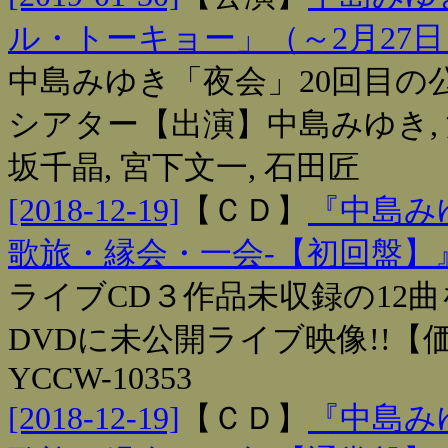
ル・トーキョー」（～2月27日
中島みゆき「夜会」20回目の公
シアター【出演】中島みゆき, 渡
坂千晶, 宮下文一, 石田匠
[2018-12-19]
【
ＣＤ
】
『中島みゆ
歌旅・縁会・一会‐【初回盤】
ライブCD３作品未収録の12
DVDに未公開ライブ映像!!【価格
YCCW-10353
[2018-12-19]
【
ＣＤ
】
『中島みゆ