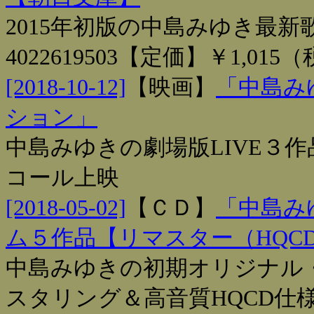
2015年初版の中島みゆき最新
4022619503【定価】￥1,015
[2018-10-12]
【
映画
】
「中島みゆ
ション」
中島みゆきの劇場版LIVE３
コール上映
[2018-05-02]
【
ＣＤ
】
「中島み
ム５作品【リマスター（HQC
中島みゆきの初期オリジナル・
スタリング＆高音質HQCD仕様