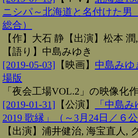
ニシパ～北海道と名付けた男 
総合）
【作】大石 静【出演】松本 潤,
【語り】中島みゆき
[2019-05-03]
【
映画
】
中島みゆ
場版
「夜会工場VOL.2」の映像
[2019-01-31]
【
公演
】
「中島み
2019 歌縁」（～3月24日／６
【出演】浦井健治, 海宝直人, ク