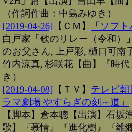
V2H」篇【出演】吉田羊【曲
（作詞作曲：中島みゆき）
[2019-04-26]
【
ＣＭ
】
「ソフト
白戸家「歌のリレー（令和）
のお父さん, 上戸彩, 樋口可南
竹内涼真, 杉咲花【曲】『時
き）
[2019-04-08]
【
ＴＶ
】
テレビ朝
ラマ劇場 やすらぎの刻～道」
【脚本】倉本聰【出演】石坂浩
歌】『慕情』『進化樹』『離