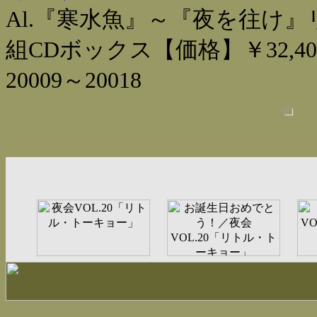
Al.『寒水魚』～『夜を往け』
組CDボックス【価格】￥32,40
20009～20018