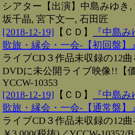
シアター【出演】中島みゆき, 渡
坂千晶, 宮下文一, 石田匠
[2018-12-19]
【
ＣＤ
】
『中島みゆ
歌旅・縁会・一会‐【初回盤】
ライブCD３作品未収録の12
DVDに未公開ライブ映像!!【価格
YCCW-10353
[2018-12-19]
【
ＣＤ
】
『中島みゆ
歌旅・縁会・一会‐【通常盤】
ライブCD３作品未収録の12
￥3,000(税抜)／YCCW-10352/B