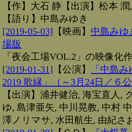
【作】大石 静【出演】松本 潤,
【語り】中島みゆき
[2019-05-03]
【
映画
】
中島みゆ
場版
「夜会工場VOL.2」の映像
[2019-01-31]
【
公演
】
「中島み
2019 歌縁」（～3月24日／６
【出演】浦井健治, 海宝直人, ク
ゆ, 島津亜矢, 中川晃教, 中村 中
澤ノリマサ, 水田航生, 由紀さお