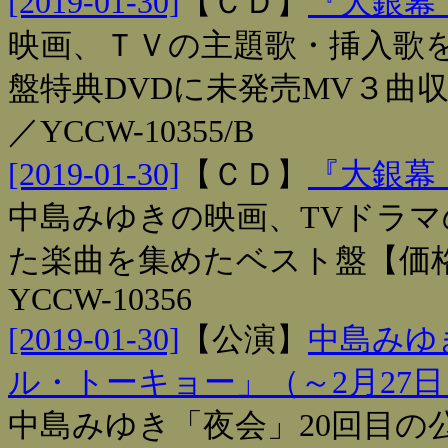
[2019-01-30]
【
ＣＤ
】
『大銀幕
映画、ＴＶの主題歌・挿入歌
盤特典DVDに未発売MV３曲収録
／YCCW-10355/B
[2019-01-30]
【
ＣＤ
】
『大銀幕
中島みゆきの映画、TVドラ
た楽曲を集めたベスト盤【価格】￥
YCCW-10356
[2019-01-30]
【
公演
】
中島みゆき
ル・トーキョー」（～2月27日
中島みゆき「夜会」20回目の公