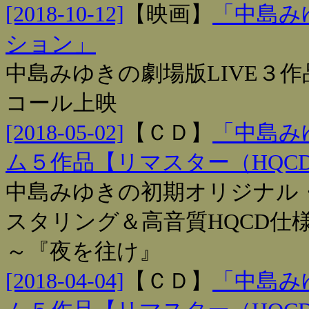
[2018-10-12]
【
映画
】
「中島みゆ
ション」
中島みゆきの劇場版LIVE３
コール上映
[2018-05-02]
【
ＣＤ
】
「中島み
ム５作品【リマスター（HQC
中島みゆきの初期オリジナル・
スタリング＆高音質HQCD仕様
～『夜を往け』
[2018-04-04]
【
ＣＤ
】
「中島み