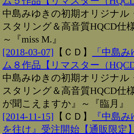
ム５作品【リマスター（HQC
中島みゆきの初期オリジナル・
スタリング＆高音質HQCD仕
～『miss M.』
[2018-03-07]
【
ＣＤ
】
「中島み
ム８作品【リマスター（HQC
中島みゆきの初期オリジナル・
スタリング＆高音質HQCD仕
が聞こえますか』～『臨月』
[2014-11-15]
【
ＣＤ
】
『中島み
を往け』受注開始【通販限定